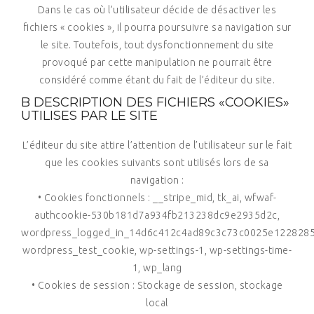
Dans le cas où l’utilisateur décide de désactiver les
fichiers « cookies », il pourra poursuivre sa navigation sur
le site. Toutefois, tout dysfonctionnement du site
provoqué par cette manipulation ne pourrait être
considéré comme étant du fait de l’éditeur du site.
B DESCRIPTION DES FICHIERS «COOKIES»
UTILISES PAR LE SITE
L’éditeur du site attire l’attention de l’utilisateur sur le fait
que les cookies suivants sont utilisés lors de sa
navigation :
• Cookies fonctionnels : __stripe_mid, tk_ai, wfwaf-
authcookie-530b181d7a934fb213238dc9e2935d2c,
wordpress_logged_in_14d6c412c4ad89c3c73c0025e1228285
wordpress_test_cookie, wp-settings-1, wp-settings-time-
1, wp_lang
• Cookies de session : Stockage de session, stockage
local