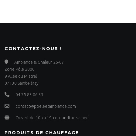
CONTACTEZ-NOUS !
Ambiance & Chaleur 26-07
Zone Pôle 2000
9 Allée du Mistral
07130 Saint-Péray
04 75 83 06 33
contact@poeleetambiance.com
Ouvert de 10h à 19h du lundi au samedi
PRODUITS DE CHAUFFAGE