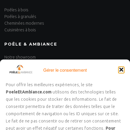
Poêles à bois
Poêles à granulés
Cheminées modernes
Cuisinières à bois
POÊLE & AMBIANCE
Notre showroom
Nos réalisations
Gérer le consentement
Nous contacter
UN PROJET ?
Pour offrir les meilleures expériences, le site
PoeleEtAmbiance.com
utilisons des technologies telles
Laissez-nous votre numéro de téléphone et nous vous
que les cookies pour stocker des informations. Le fait de
recontacterons pour échanger sur votre projet !
consentir permettra de traiter des données telles que le
comportement de navigation ou les ID uniques sur ce site.
Les champs marqués d’un
*
sont obligatoires
Le fait de ne pas consentir ou de retirer son consentement
peut avoir un effet négatif sur certaines fonctions.
Pour