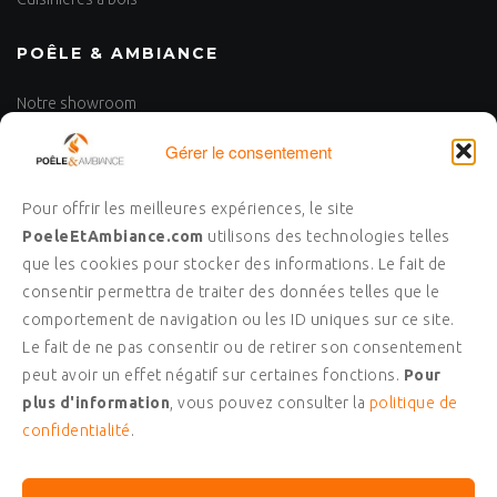
POÊLE & AMBIANCE
Notre showroom
Nos réalisations
Gérer le consentement
Nous contacter
UN PROJET ?
Pour offrir les meilleures expériences, le site
PoeleEtAmbiance.com
utilisons des technologies telles
Laissez-nous votre numéro de téléphone et nous vous
que les cookies pour stocker des informations. Le fait de
recontacterons pour échanger sur votre projet !
consentir permettra de traiter des données telles que le
comportement de navigation ou les ID uniques sur ce site.
Les champs marqués d’un
*
sont obligatoires
Le fait de ne pas consentir ou de retirer son consentement
peut avoir un effet négatif sur certaines fonctions.
Pour
plus d'information
, vous pouvez consulter la
politique de
confidentialité
.